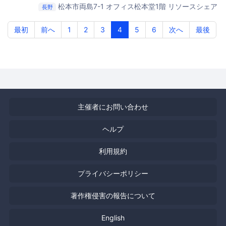
松本市両島7-1 オフィス松本堂1階
リソースシェア
長野
リングスペース Mix SENSE（ミックスセンス）
最初
前へ
1
2
3
4
5
6
次へ
最後
主催者にお問い合わせ
ヘルプ
利用規約
プライバシーポリシー
著作権侵害の報告について
English