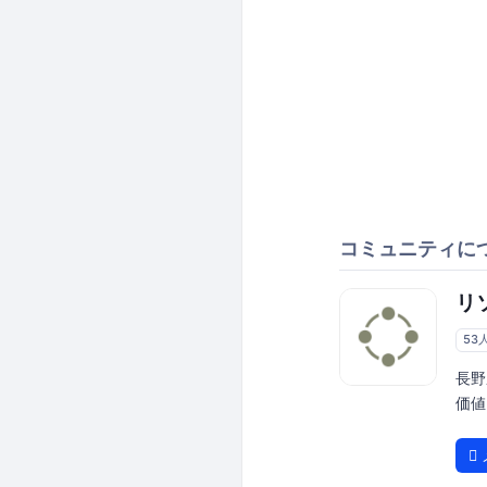
コミュニティに
リ
53
長野
価値